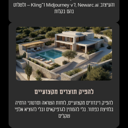
והעיצוב: Midjourney v7, Newarc.ai ו־Kling – ולשלוט
בהם בקלות
להפיק תוצרים מקצועיים
להפיק רינדורים מקצועיים, לוחות השראה וסרטוני הדמיה
בלחיצת כפתור. בלי להמתין לגרפיקאים ובלי להוציא אלפי
שקלים