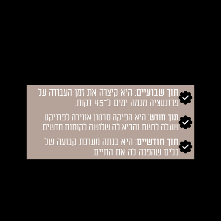
תוך
שבועיים
: היא קיצרה את זמן העבודה על
פרזנטציה מכמה ימים ל־45 דקות.
תוך
חודש
: היא הפיקה סרטון אווירה לפרויקט
שעלה לרשת והביא לה שלושה לקוחות חדשים.
תוך
חודשיים
: היא בנתה מערכת קבועה של
כלים שהפכה לה את החיים.